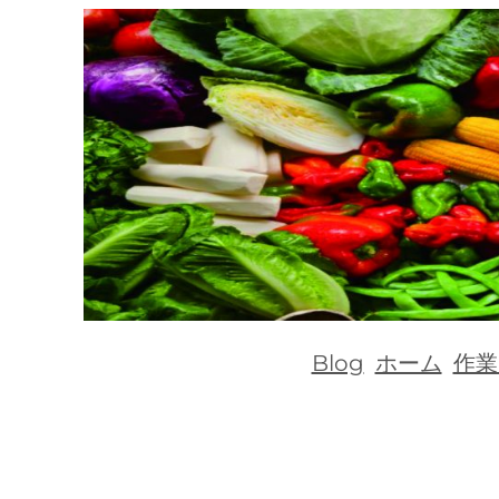
内
容
を
ス
キ
ッ
プ
Blog
ホーム
作業