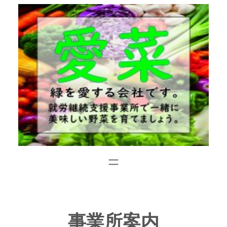
内
容
を
ス
キ
ッ
プ
事業所案内