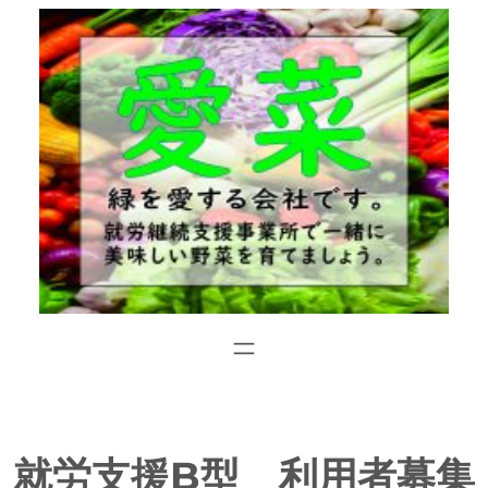
内
容
を
ス
キ
ッ
プ
就労支援B型 利用者募集