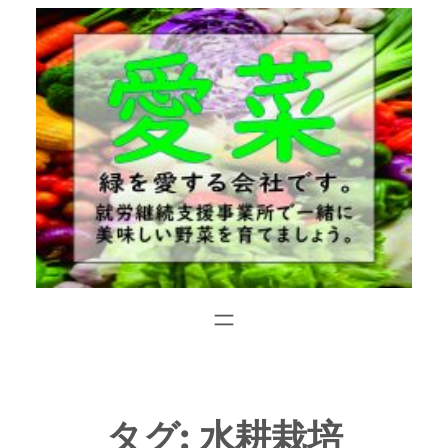
内
容
を
ス
キ
ッ
プ
タグ:
水耕栽培